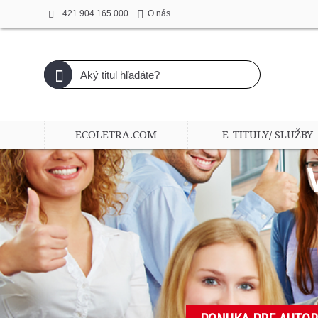
+421 904 165 000
O nás
ECOLETRA.COM
E-TITULY/ SLUŽBY