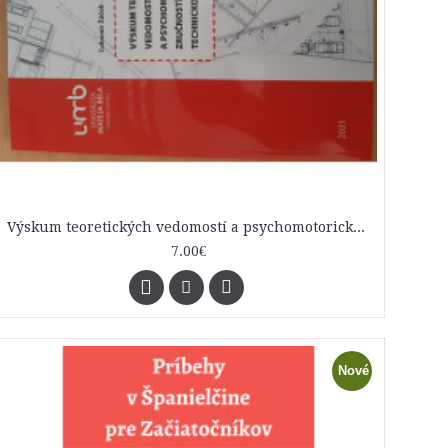
Výskum teoretických vedomostí a psychomotorických zručností žiakov v technickom vzdelávaní
7.00€
Nové