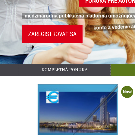
PONUKA PRE AUTO
medzinárodná publikačná platforma umožňujúca a
konto a vedenie a
ZAREGISTROVAŤ SA
KOMPLETNÁ PONUKA
Nové