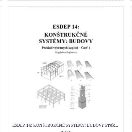
ESDEP 14: KONŠTRUKČNÉ SYSTÉMY: BUDOVY Preklad vybraných kapitol – Časť 1