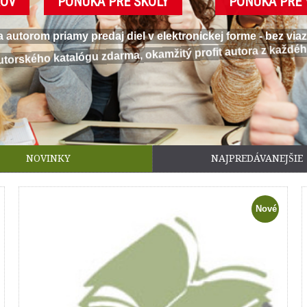
ROV
PONUKA PRE ŠKOLY
PONUKA PRE 
utorom priamy predaj diel v elektronickej forme - bez vi
utorského katalógu zdarma, okamžitý profit autora z každéh
NOVINKY
NAJPREDÁVANEJŠIE
Nové