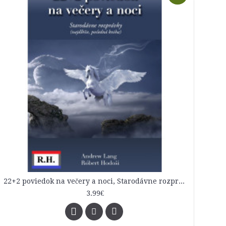
22+2 poviedok na večery a noci, Starodávne rozprávky, najdlhšie, posledná kniha
3.99€