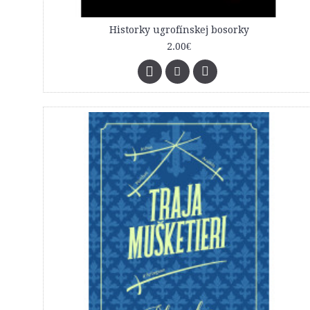
Historky ugrofínskej bosorky
2.00€